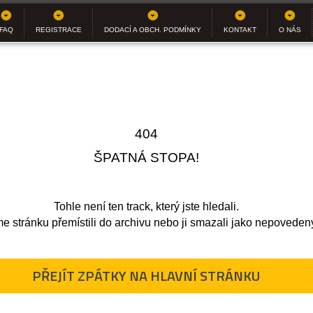
FAQ
REGISTRACE
DODACÍ A OBCH. PODMÍNKY
KONTAKT
O NÁS
404
ŠPATNÁ STOPA!
Tohle není ten track, který jste hledali.
 stránku přemístili do archivu nebo ji smazali jako nepovede
PŘEJÍT ZPÁTKY NA HLAVNÍ STRÁNKU