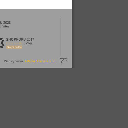
Web vytvořila
B Media Solutions s.r.o.