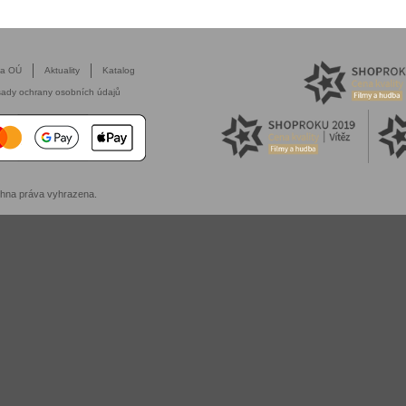
na OÚ
Aktuality
Katalog
ady ochrany osobních údajů
chna práva vyhrazena.